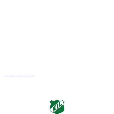
Adresse
Kveldeveien 200
3282 Larvik
Orgnummer
983 181 287
Faktura
faktura@kveldeil.no
Laget av
Brattaas IT