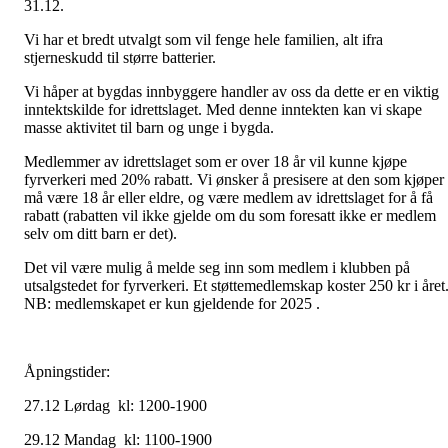
31.12.
Vi har et bredt utvalgt som vil fenge hele familien, alt ifra
stjerneskudd til større batterier.
Vi håper at bygdas innbyggere handler av oss da dette er en viktig
inntektskilde for idrettslaget. Med denne inntekten kan vi skape
masse aktivitet til barn og unge i bygda.
Medlemmer av idrettslaget som er over 18 år vil kunne kjøpe
fyrverkeri med 20% rabatt. Vi ønsker å presisere at den som kjøper
må være 18 år eller eldre, og være medlem av idrettslaget for å få
rabatt (rabatten vil ikke gjelde om du som foresatt ikke er medlem
selv om ditt barn er det).
Det vil være mulig å melde seg inn som medlem i klubben på
utsalgstedet for fyrverkeri. Et støttemedlemskap koster 250 kr i året
NB: medlemskapet er kun gjeldende for 2025 .
Åpningstider:
27.12 Lørdag kl: 1200-1900
29.12 Mandag kl: 1100-1900