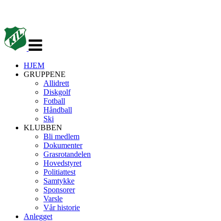
Veksle
navigasjon
HJEM
GRUPPENE
Allidrett
Diskgolf
Fotball
Håndball
Ski
KLUBBEN
Bli medlem
Dokumenter
Grasrotandelen
Hovedstyret
Politiattest
Samtykke
Sponsorer
Varsle
Vår historie
Anlegget