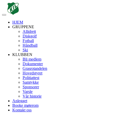
Veksle
navigasjon
HJEM
GRUPPENE
Allidrett
Diskgolf
Fotball
Håndball
Ski
KLUBBEN
Bli medlem
Dokumenter
Grasrotandelen
Hovedstyret
Politiattest
Samtykke
Sponsorer
Varsle
Vår historie
Anlegget
Booke møterom
Kontakt oss