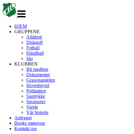
Veksle
navigasjon
HJEM
GRUPPENE
Allidrett
Diskgolf
Fotball
Håndball
Ski
KLUBBEN
Bli medlem
Dokumenter
Grasrotandelen
Hovedstyret
Politiattest
Samtykke
Sponsorer
Varsle
Vår historie
Anlegget
Booke møterom
Kontakt oss