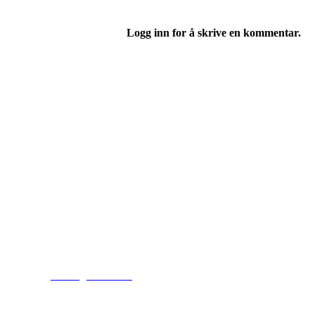
Logg inn for å skrive en kommentar.
Adresse
Kveldeveien 200
3282 Larvik
Orgnummer
983 181 287
Faktura
faktura@kveldeil.no