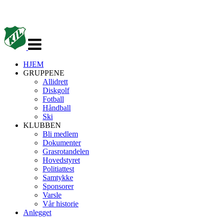
Veksle
navigasjon
HJEM
GRUPPENE
Allidrett
Diskgolf
Fotball
Håndball
Ski
KLUBBEN
Bli medlem
Dokumenter
Grasrotandelen
Hovedstyret
Politiattest
Samtykke
Sponsorer
Varsle
Vår historie
Anlegget