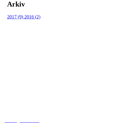
Arkiv
2017 (9)
2016 (2)
Adresse
Kveldeveien 200
3282 Larvik
Orgnummer
983 181 287
Faktura
faktura@kveldeil.no