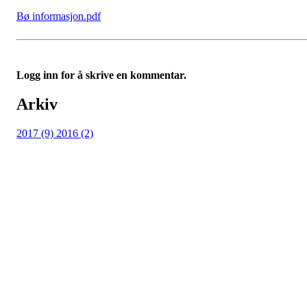
Bø informasjon.pdf
Logg inn for å skrive en kommentar.
Arkiv
2017 (9)
2016 (2)
Adresse
Kveldeveien 200
3282 Larvik
Orgnummer
983 181 287