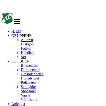
Veksle
navigasjon
HJEM
GRUPPENE
Allidrett
Diskgolf
Fotball
Håndball
Ski
KLUBBEN
Bli medlem
Dokumenter
Grasrotandelen
Hovedstyret
Politiattest
Samtykke
Sponsorer
Varsle
Vår historie
Anlegget