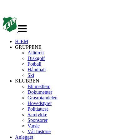
Veksle
navigasjon
HJEM
GRUPPENE
Allidrett
Diskgolf
Fotball
Håndball
Ski
KLUBBEN
Bli medlem
Dokumenter
Grasrotandelen
Hovedstyret
Politiattest
Samtykke
Sponsorer
Varsle
Vår historie
Anlegget