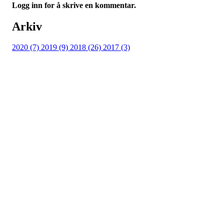
Logg inn for å skrive en kommentar.
Arkiv
2020 (7)
2019 (9)
2018 (26)
2017 (3)
Adresse
Kveldeveien 200
3282 Larvik
Orgnummer
983 181 287
Faktura
faktura@kveldeil.no