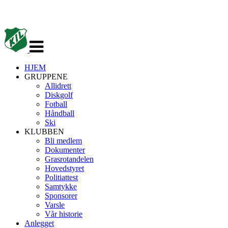
Veksle
navigasjon
HJEM
GRUPPENE
Allidrett
Diskgolf
Fotball
Håndball
Ski
KLUBBEN
Bli medlem
Dokumenter
Grasrotandelen
Hovedstyret
Politiattest
Samtykke
Sponsorer
Varsle
Vår historie
Anlegget