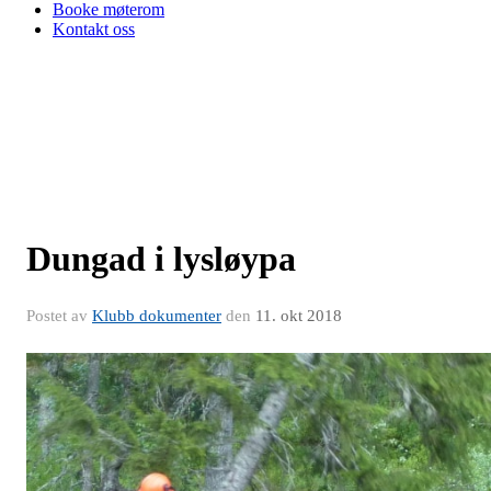
Booke møterom
Kontakt oss
Dungad i lysløypa
Postet av
Klubb dokumenter
den
11. okt 2018