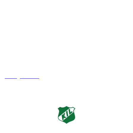
Kveldeveien 200
3282 Larvik
Orgnummer
983 181 287
Faktura
faktura@kveldeil.no
Laget av
Brattaas IT