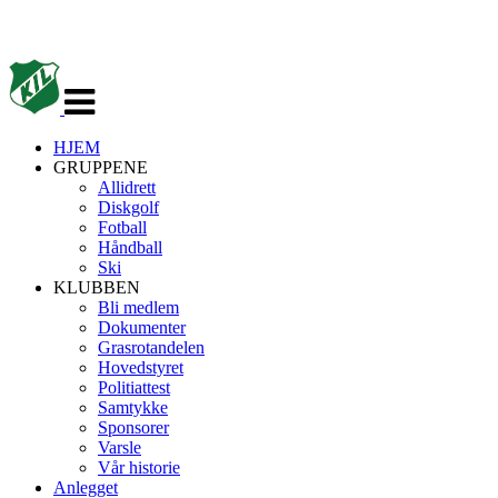
Veksle
navigasjon
HJEM
GRUPPENE
Allidrett
Diskgolf
Fotball
Håndball
Ski
KLUBBEN
Bli medlem
Dokumenter
Grasrotandelen
Hovedstyret
Politiattest
Samtykke
Sponsorer
Varsle
Vår historie
Anlegget