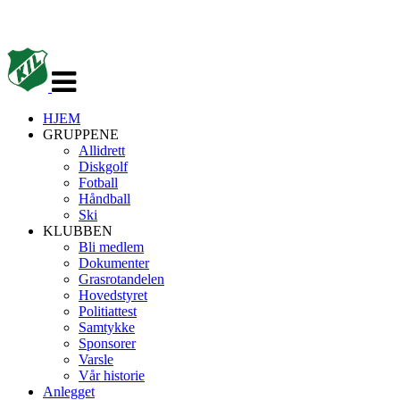
Veksle
navigasjon
HJEM
GRUPPENE
Allidrett
Diskgolf
Fotball
Håndball
Ski
KLUBBEN
Bli medlem
Dokumenter
Grasrotandelen
Hovedstyret
Politiattest
Samtykke
Sponsorer
Varsle
Vår historie
Anlegget