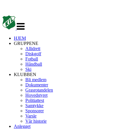
Veksle
navigasjon
HJEM
GRUPPENE
Allidrett
Diskgolf
Fotball
Håndball
Ski
KLUBBEN
Bli medlem
Dokumenter
Grasrotandelen
Hovedstyret
Politiattest
Samtykke
Sponsorer
Varsle
Vår historie
Anlegget