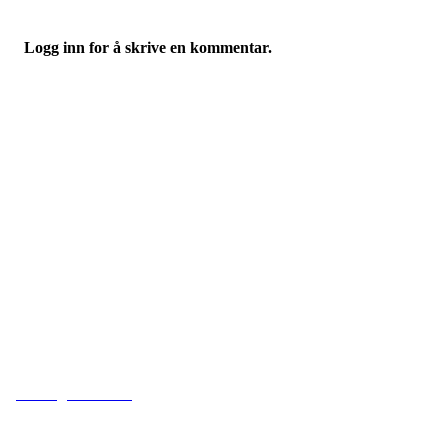
Logg inn for å skrive en kommentar.
Adresse
Kveldeveien 200
3282 Larvik
Orgnummer
983 181 287
Faktura
faktura@kveldeil.no