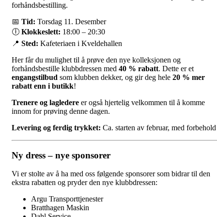
forhåndsbestilling.
📅
Tid:
Torsdag 11. Desember
🕕
Klokkeslett:
18:00 – 20:30
📍
Sted:
Kafeteriaen i Kveldehallen
Her får du mulighet til å prøve den nye kolleksjonen og
forhåndsbestille klubbdressen med
40 % rabatt
. Dette er et
engangstilbud
som klubben dekker, og gir deg hele
20 % mer
rabatt enn i butikk
!
Trenere og lagledere
er også hjertelig velkommen til å komme
innom for prøving denne dagen.
Levering og ferdig trykket:
Ca. starten av februar, med forbehold
Ny dress – nye sponsorer
Vi er stolte av å ha med oss følgende sponsorer som bidrar til den
ekstra rabatten og pryder den nye klubbdressen:
Argu Transporttjenester
Bratthagen Maskin
Dahl Service