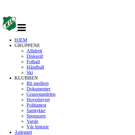
Veksle
navigasjon
HJEM
GRUPPENE
Allidrett
Diskgolf
Fotball
Håndball
Ski
KLUBBEN
Bli medlem
Dokumenter
Grasrotandelen
Hovedstyret
Politiattest
Samtykke
Sponsorer
Varsle
Vår historie
Anlegget