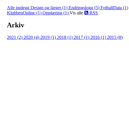
Alle innlegg
Design og farger (1)
Endringslogg (5)
FotballData (1)
KlubbenOnline (1)
Opplæring (1)
Vis alle
RSS
Arkiv
2021 (2)
2020 (4)
2019 (1)
2018 (1)
2017 (1)
2016 (1)
2015 (8)
Adresse
Kveldeveien 200
3282 Larvik
Orgnummer
983 181 287
Faktura