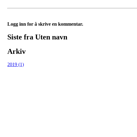
Logg inn for å skrive en kommentar.
Siste fra Uten navn
Arkiv
2019 (1)
Adresse
Kveldeveien 200
3282 Larvik
Orgnummer