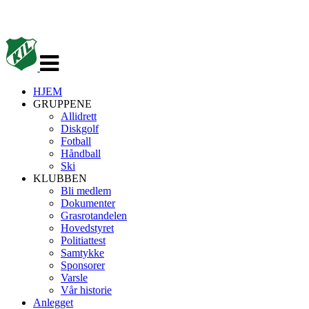
Veksle
navigasjon
HJEM
GRUPPENE
Allidrett
Diskgolf
Fotball
Håndball
Ski
KLUBBEN
Bli medlem
Dokumenter
Grasrotandelen
Hovedstyret
Politiattest
Samtykke
Sponsorer
Varsle
Vår historie
Anlegget