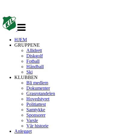
Veksle
navigasjon
HJEM
GRUPPENE
Allidrett
Diskgolf
Fotball
Håndball
Ski
KLUBBEN
Bli medlem
Dokumenter
Grasrotandelen
Hovedstyret
Politiattest
Samtykke
Sponsorer
Varsle
Vår historie
Anlegget