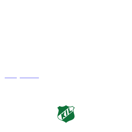
Kveldeveien 200
3282 Larvik
Orgnummer
983 181 287
Faktura
faktura@kveldeil.no
Laget av
Brattaas IT