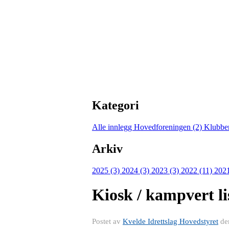
Kategori
Alle innlegg
Hovedforeningen (2)
Klubbe
Arkiv
2025 (3)
2024 (3)
2023 (3)
2022 (11)
202
Kiosk / kampvert li
Postet av
Kvelde Idrettslag Hovedstyret
de