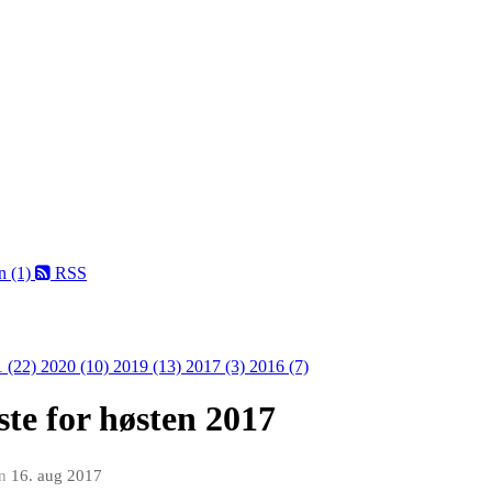
n (1)
RSS
1 (22)
2020 (10)
2019 (13)
2017 (3)
2016 (7)
ste for høsten 2017
n
16. aug 2017