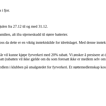
i fjor.
julen fra 27.12 til og med 31.12.
ilien, alt ifra stjerneskudd til større batterier.
s da dette er en viktig inntektskilde for idrettslaget. Med denne inntekt
r vil kunne kjøpe fyrverkeri med 20% rabatt. Vi ønsker å presisere at 
att (rabatten vil ikke gjelde om du som foresatt ikke er medlem selv om 
dlem i klubben på utsalgstedet for fyrverkeri. Et støttemedlemskap kos