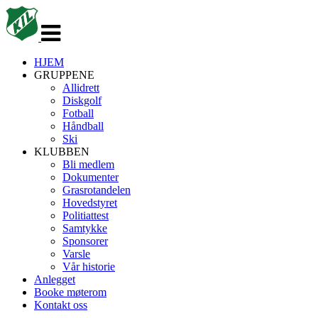
Veksle
navigasjon
HJEM
GRUPPENE
Allidrett
Diskgolf
Fotball
Håndball
Ski
KLUBBEN
Bli medlem
Dokumenter
Grasrotandelen
Hovedstyret
Politiattest
Samtykke
Sponsorer
Varsle
Vår historie
Anlegget
Booke møterom
Kontakt oss