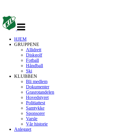
Veksle
navigasjon
HJEM
GRUPPENE
Allidrett
Diskgolf
Fotball
Håndball
Ski
KLUBBEN
Bli medlem
Dokumenter
Grasrotandelen
Hovedstyret
Politiattest
Samtykke
Sponsorer
Varsle
Vår historie
Anlegget