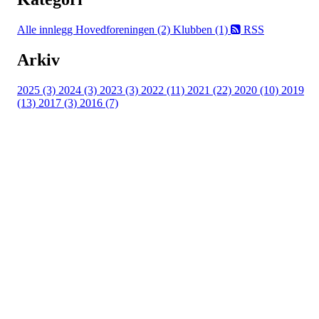
Alle innlegg
Hovedforeningen (2)
Klubben (1)
RSS
Arkiv
2025 (3)
2024 (3)
2023 (3)
2022 (11)
2021 (22)
2020 (10)
2019
(13)
2017 (3)
2016 (7)
Adresse
Kveldeveien 200
3282 Larvik
Orgnummer
983 181 287