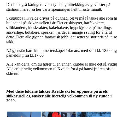
Det ble også kåringer av kostyme og uttrekking av gevinster på
startnummeret, så her varte spenningen helt til siste minutt.
Skigruppa i Kvelde drives på dugnad, og vi må få takke alle som h
hjulpet til på skikarusellen i år. Det er skistyret, kaffekokere,
saftblandere, kioskvakter, kakebakere, løypekjørere, påmeldings
ansvarlige, tidtakere, speaker... ja det er mange i sving for å få til
dette. Dere alle gjør en fantastisk jobb, det setter vi stor pris på, tus
takk!
Nå gjenstår bare klubbmesterskapet 14.mars, med start kl. 18.00 og
påmelding fra kl.17.00
Alle kan delta, om du hører til en annen klubbe er ikke det så viktig
Alle er hjertelig velkommen til Kvelde for å gå kanskje årets siste
skirenn.
Med disse bildene takker Kvelde ski for oppmøte på årets
skikarusell og ønsker alle hjertelig velkommen til ny runde i
2020.