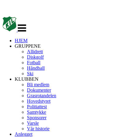
Veksle
navigasjon
HJEM
GRUPPENE
Allidrett
Diskgolf
Fotball
Håndball
Ski
KLUBBEN
Bli medlem
Dokumenter
Grasrotandelen
Hovedstyret
Politiattest
Samtykke
Sponsorer
Varsle
Vår historie
Anlegget