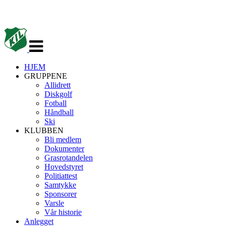
Veksle
navigasjon
HJEM
GRUPPENE
Allidrett
Diskgolf
Fotball
Håndball
Ski
KLUBBEN
Bli medlem
Dokumenter
Grasrotandelen
Hovedstyret
Politiattest
Samtykke
Sponsorer
Varsle
Vår historie
Anlegget