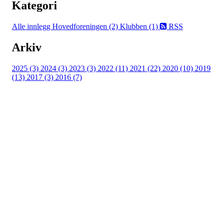
Kategori
Alle innlegg
Hovedforeningen (2)
Klubben (1)
RSS
Arkiv
2025 (3)
2024 (3)
2023 (3)
2022 (11)
2021 (22)
2020 (10)
2019
(13)
2017 (3)
2016 (7)
Adresse
Kveldeveien 200
3282 Larvik
Orgnummer
983 181 287