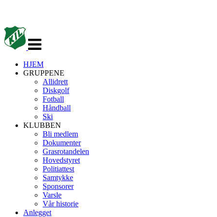
Veksle
navigasjon
HJEM
GRUPPENE
Allidrett
Diskgolf
Fotball
Håndball
Ski
KLUBBEN
Bli medlem
Dokumenter
Grasrotandelen
Hovedstyret
Politiattest
Samtykke
Sponsorer
Varsle
Vår historie
Anlegget