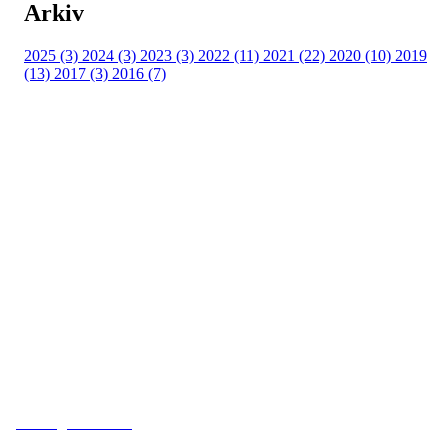
Arkiv
2025 (3)
2024 (3)
2023 (3)
2022 (11)
2021 (22)
2020 (10)
2019
(13)
2017 (3)
2016 (7)
Adresse
Kveldeveien 200
3282 Larvik
Orgnummer
983 181 287
Faktura
faktura@kveldeil.no