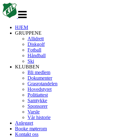
Veksle
navigasjon
HJEM
GRUPPENE
Allidrett
Diskgolf
Fotball
Håndball
Ski
KLUBBEN
Bli medlem
Dokumenter
Grasrotandelen
Hovedstyret
Politiattest
Samtykke
Sponsorer
Varsle
Vår historie
Anlegget
Booke møterom
Kontakt oss