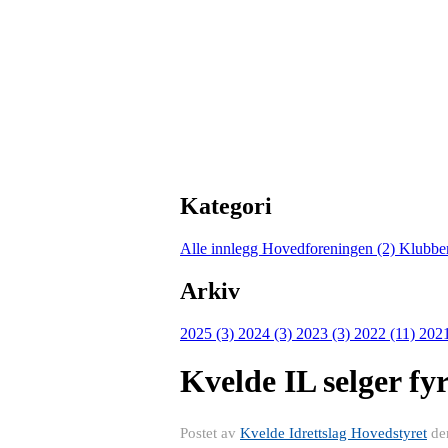
Kategori
Alle innlegg
Hovedforeningen (2)
Klubbe
Arkiv
2025 (3)
2024 (3)
2023 (3)
2022 (11)
202
Kvelde IL selger fy
Postet av
Kvelde Idrettslag Hovedstyret
de