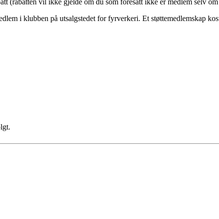
att (rabatten vil ikke gjelde om du som foresatt ikke er medlem selv om 
dlem i klubben på utsalgstedet for fyrverkeri. Et støttemedlemskap kos
lgt.