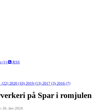
n (1)
RSS
1 (22)
2020 (10)
2019 (13)
2017 (3)
2016 (7)
rverkeri på Spar i romjulen
n
26. des 2024