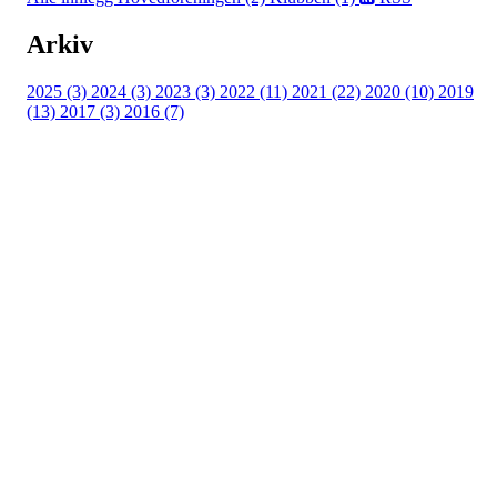
Arkiv
2025 (3)
2024 (3)
2023 (3)
2022 (11)
2021 (22)
2020 (10)
2019
(13)
2017 (3)
2016 (7)
Adresse
Kveldeveien 200
3282 Larvik
Orgnummer
983 181 287
Faktura