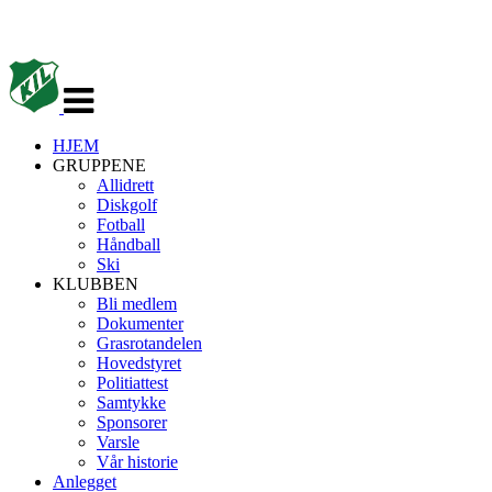
Veksle
navigasjon
HJEM
GRUPPENE
Allidrett
Diskgolf
Fotball
Håndball
Ski
KLUBBEN
Bli medlem
Dokumenter
Grasrotandelen
Hovedstyret
Politiattest
Samtykke
Sponsorer
Varsle
Vår historie
Anlegget