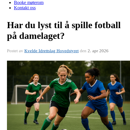
Booke møterom
Kontakt oss
Har du lyst til å spille fotball
på damelaget?
Postet av
Kvelde Idrettslag Hovedstyret
den
2. apr 2026