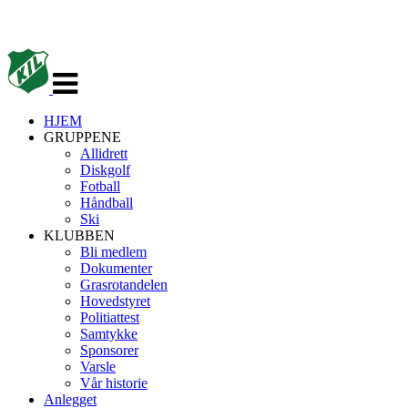
Veksle
navigasjon
HJEM
GRUPPENE
Allidrett
Diskgolf
Fotball
Håndball
Ski
KLUBBEN
Bli medlem
Dokumenter
Grasrotandelen
Hovedstyret
Politiattest
Samtykke
Sponsorer
Varsle
Vår historie
Anlegget