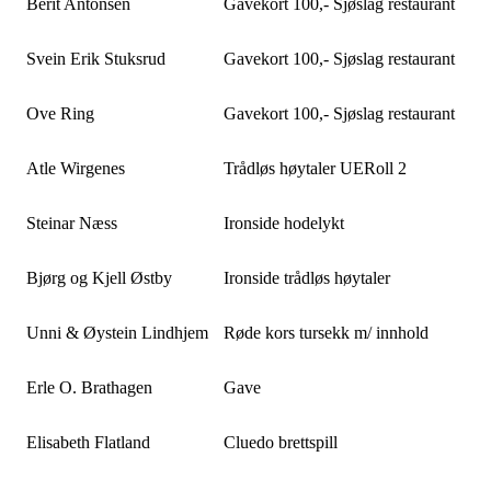
Berit Antonsen
Gavekort 100,- Sjøslag restaurant
Svein Erik Stuksrud
Gavekort 100,- Sjøslag restaurant
Ove Ring
Gavekort 100,- Sjøslag restaurant
Atle Wirgenes
Trådløs høytaler UERoll 2
Steinar Næss
Ironside hodelykt
Bjørg og Kjell Østby
Ironside trådløs høytaler
Unni & Øystein Lindhjem
Røde kors tursekk m/ innhold
Erle O. Brathagen
Gave
Elisabeth Flatland
Cluedo brettspill